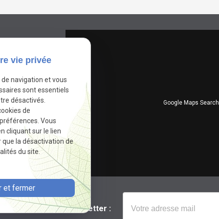
re vie privée
e de navigation et vous
ssaires sont essentiels
tre désactivés.
Google Maps Search 
cookies de
 préférences. Vous
cliquant sur le lien
r que la désactivation de
lités du site.
 et fermer
Newsletter :