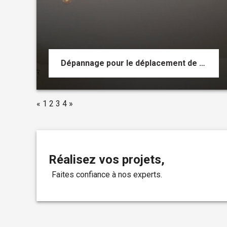
Dépannage pour le déplacement de points de centre avec création de saignées
«
1
2
3
4
»
Réalisez vos projets,
faites confiance à nos experts.