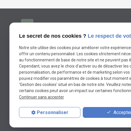
04.81.68.49.11
phone
Le secret de nos cookies ?
Le respect de vot
175 Impasse de Taussane Nord
Notre site utilise des cookies pour améliorer votre expérienc
place
offrir un contenu personnalisé. Les cookies strictement néce
13140 MIRAMAS
au fonctionnement de base de notre site et ne peuvent pas ê
Cependant, vous avez le choix d'activer ou de désactiver les 
personnalisation, de performance et de marketing selon vos
mail
contact@beledam-electricite.fr
pouvez modifier vos paramètres de cookies à tout moment en 
'Gestion des cookies' situé en bas de notre site. Veuillez note
certains cookies peut avoir un impact sur certaines fonctionna
Continuer sans accepter
Accepter
Personnaliser