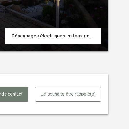
Dépannages électriques en tous genres 7/7J urgences électriques
nds contact
Je souhaite être rappelé(e)