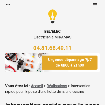
Panneau de gestion des cookies
more_horiz
menu
BEL'ELEC
Electricien à MIRAMAS
04.81.68.49.11
Urgence dépannage 7j/7
de 8h00 à 21h00
Vous êtes ici :
Accueil
>
Réalisations
>
Intervention
rapide pour la pose d'une hotte dans une cuisine