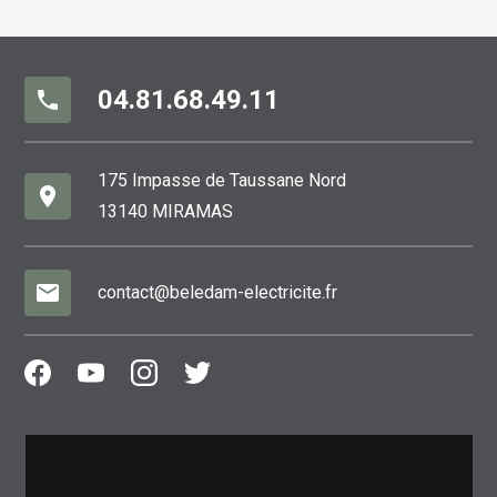
04.81.68.49.11
phone
175 Impasse de Taussane Nord
place
13140 MIRAMAS
mail
contact@beledam-electricite.fr