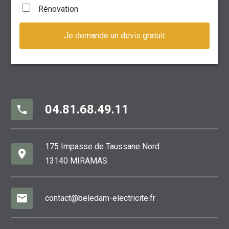
Rénovation
04.81.68.49.11
phone
175 Impasse de Taussane Nord
place
13140 MIRAMAS
mail
contact@beledam-electricite.fr