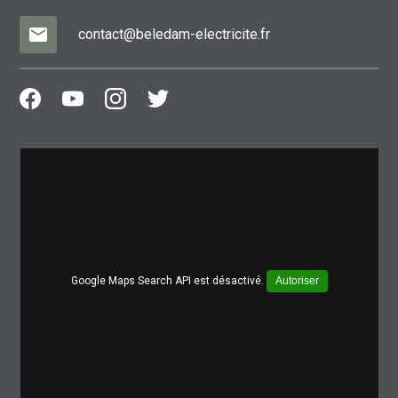
mail
contact@beledam-electricite.fr
Google Maps Search API est désactivé.
Autoriser