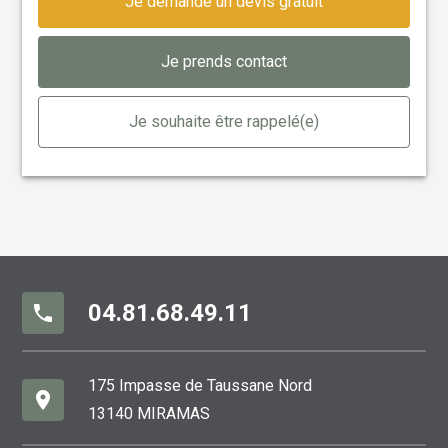
Je demande un devis gratuit
Je prends contact
Je souhaite être rappelé(e)
04.81.68.49.11
phone
175 Impasse de Taussane Nord
place
13140 MIRAMAS