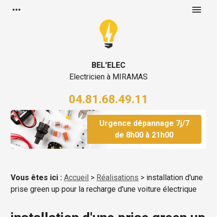
Panneau de gestion des cookies
more_horiz
menu
BEL'ELEC
Electricien à MIRAMAS
04.81.68.49.11
Urgence dépannage 7j/7
de 8h00 à 21h00
Vous êtes ici :
Accueil
>
Réalisations
>
installation d'une
prise green up pour la recharge d'une voiture électrique