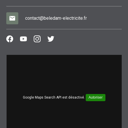
mail
contact@beledam-electricite.fr
Google Maps Search API est désactivé.
Autoriser