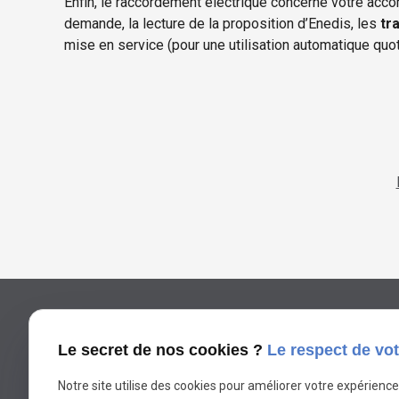
Enfin, le raccordement électrique concerne votre ac
demande, la lecture de la proposition d’Enedis, les
tr
mise en service (pour une utilisation automatique quot
04.81.68.49.11
phone
Le secret de nos cookies ?
Le respect de vot
Notre site utilise des cookies pour améliorer votre expérienc
175 Impasse de Taussane Nord