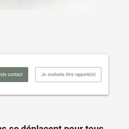
nds contact
Je souhaite être rappelé(e)
ns se déplacent pour tous