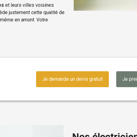
es
et leurs villes voisines
ède justement cette qualité de
t même en amont. Votre
Je demande un devis gratuit
Je pre
Nos électricie