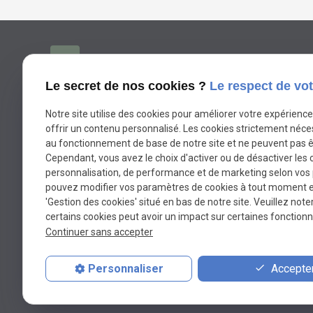
04.81.68.49.11
phone
Le secret de nos cookies ?
Le respect de vot
175 Impasse de Taussane Nord
Notre site utilise des cookies pour améliorer votre expérienc
place
offrir un contenu personnalisé. Les cookies strictement néce
13140 MIRAMAS
au fonctionnement de base de notre site et ne peuvent pas ê
Cependant, vous avez le choix d'activer ou de désactiver les 
personnalisation, de performance et de marketing selon vos
mail
contact@beledam-electricite.fr
pouvez modifier vos paramètres de cookies à tout moment en 
'Gestion des cookies' situé en bas de notre site. Veuillez note
certains cookies peut avoir un impact sur certaines fonctionna
Continuer sans accepter
Accepter
Personnaliser