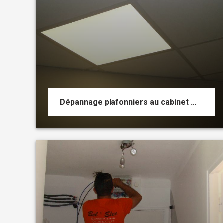
Dépannage plafonniers au cabinet médical audition santé sur Salon de Provence