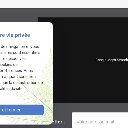
re vie privée
e de navigation et vous
ssaires sont essentiels
tre désactivés.
Google Maps Search 
cookies de
 préférences. Vous
cliquant sur le lien
r que la désactivation de
lités du site.
 et fermer
Newsletter :