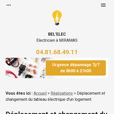
Panneau de gestion des cookies
more_horiz
menu
BEL'ELEC
Electricien à MIRAMAS
04.81.68.49.11
Urgence dépannage 7j/7
de 8h00 à 21h00
Vous êtes ici :
Accueil
>
Réalisations
>
Déplacement et
changement du tableau électrique d'un logement