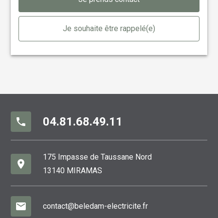
Je souhaite être rappelé(e)
04.81.68.49.11
phone
175 Impasse de Taussane Nord
place
13140 MIRAMAS
mail
contact@beledam-electricite.fr