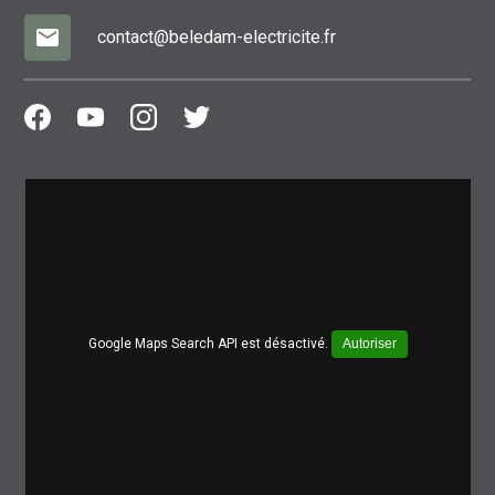
mail
contact@beledam-electricite.fr
Google Maps Search API est désactivé.
Autoriser