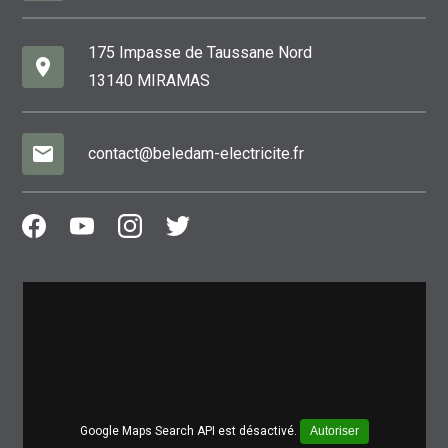
175 Impasse de Taussane Nord
place
13140 MIRAMAS
mail
contact@beledam-electricite.fr
Google Maps Search API est désactivé.
Autoriser