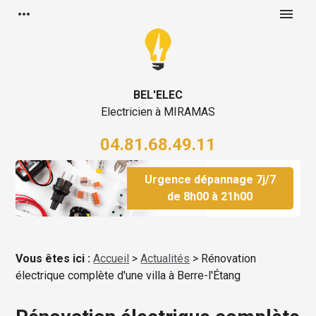
Panneau de gestion des cookies
more_horiz
menu
BEL'ELEC
Electricien à MIRAMAS
04.81.68.49.11
Urgence dépannage 7j/7
de 8h00 à 21h00
Vous êtes ici :
Accueil
>
Actualités
> Rénovation
électrique complète d'une villa à Berre-l'Étang