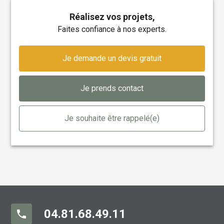
Réalisez vos projets,
faites confiance à nos experts.
Je demande un devis gratuit
Je prends contact
Je souhaite être rappelé(e)
04.81.68.49.11
phone