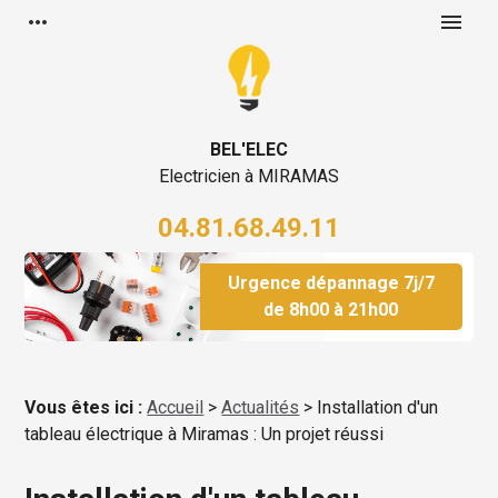
Panneau de gestion des cookies
more_horiz
menu
BEL'ELEC
Electricien à MIRAMAS
04.81.68.49.11
Urgence dépannage 7j/7
de 8h00 à 21h00
Vous êtes ici :
Accueil
>
Actualités
> Installation d'un
tableau électrique à Miramas : Un projet réussi