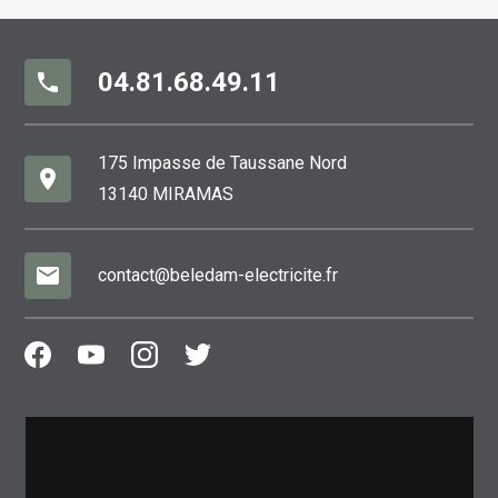
04.81.68.49.11
phone
175 Impasse de Taussane Nord
place
13140 MIRAMAS
mail
contact@beledam-electricite.fr